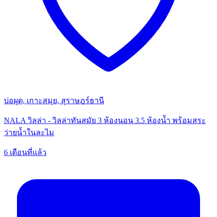
บ่อผุด, เกาะสมุย, สุราษฎร์ธานี
NALA วิลล่า - วิลล่าทันสมัย 3 ห้องนอน 3.5 ห้องน้ำ พร้อมสระ
ว่ายน้ำในละไม
6 เดือนที่แล้ว