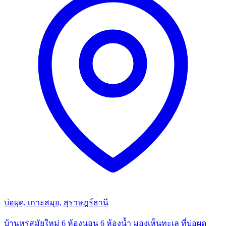
บ่อผุด, เกาะสมุย, สุราษฎร์ธานี
บ้านหรูสมัยใหม่ 6 ห้องนอน 6 ห้องน้ำ มองเห็นทะเล ที่บ่อผุด