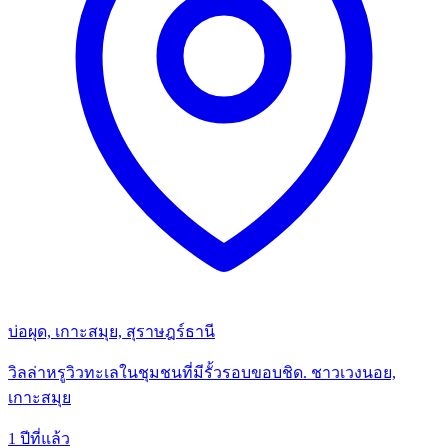
บ่อผุด, เกาะสมุย, สุราษฎร์ธานี
วิลล่าหรูวิวทะเลในชุมชนที่มีรั้วรอบขอบชิด. ชาวเวงนอย,
เกาะสมุย
1 ปีที่แล้ว