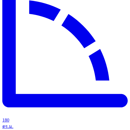
180
ตร.ม.