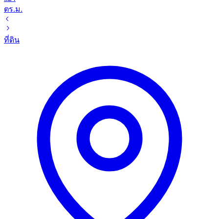
ตร.ม.
ที่ดิน