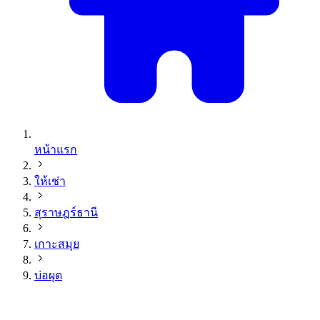
หน้าแรก
ให้เช่า
สุราษฎร์ธานี
เกาะสมุย
บ่อผุด