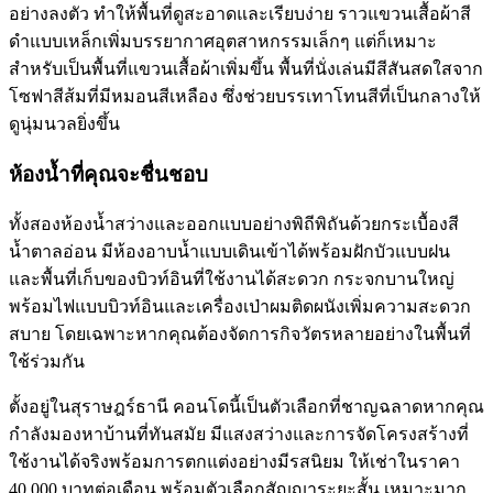
อย่างลงตัว ทำให้พื้นที่ดูสะอาดและเรียบง่าย ราวแขวนเสื้อผ้าสี
ดำแบบเหล็กเพิ่มบรรยากาศอุตสาหกรรมเล็กๆ แต่ก็เหมาะ
สำหรับเป็นพื้นที่แขวนเสื้อผ้าเพิ่มขึ้น พื้นที่นั่งเล่นมีสีสันสดใสจาก
โซฟาสีส้มที่มีหมอนสีเหลือง ซึ่งช่วยบรรเทาโทนสีที่เป็นกลางให้
ดูนุ่มนวลยิ่งขึ้น
ห้องน้ำที่คุณจะชื่นชอบ
ทั้งสองห้องน้ำสว่างและออกแบบอย่างพิถีพิถันด้วยกระเบื้องสี
น้ำตาลอ่อน มีห้องอาบน้ำแบบเดินเข้าได้พร้อมฝักบัวแบบฝน
และพื้นที่เก็บของบิวท์อินที่ใช้งานได้สะดวก กระจกบานใหญ่
พร้อมไฟแบบบิวท์อินและเครื่องเป่าผมติดผนังเพิ่มความสะดวก
สบาย โดยเฉพาะหากคุณต้องจัดการกิจวัตรหลายอย่างในพื้นที่
ใช้ร่วมกัน
ตั้งอยู่ในสุราษฎร์ธานี คอนโดนี้เป็นตัวเลือกที่ชาญฉลาดหากคุณ
กำลังมองหาบ้านที่ทันสมัย มีแสงสว่างและการจัดโครงสร้างที่
ใช้งานได้จริงพร้อมการตกแต่งอย่างมีรสนิยม ให้เช่าในราคา
40,000 บาทต่อเดือน พร้อมตัวเลือกสัญญาระยะสั้น เหมาะมาก