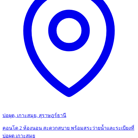
บ่อผุด, เกาะสมุย, สุราษฎร์ธานี
คอนโด 2 ห้องนอน สะดวกสบาย พร้อมสระว่ายน้ำและระเบียงที่
บ่อผุด เกาะสมุย