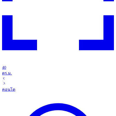
40
ตร.ม.
คอนโด