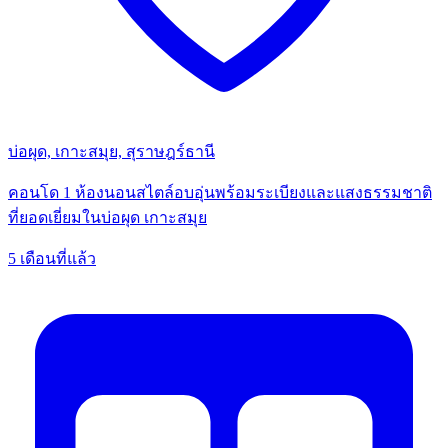
บ่อผุด, เกาะสมุย, สุราษฎร์ธานี
คอนโด 1 ห้องนอนสไตล์อบอุ่นพร้อมระเบียงและแสงธรรมชาติ
ที่ยอดเยี่ยมในบ่อผุด เกาะสมุย
5 เดือนที่แล้ว