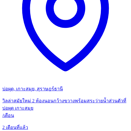
บ่อผุด, เกาะสมุย, สุราษฎร์ธานี
วิลล่าสมัยใหม่ 2 ห้องนอนกว้างขวางพร้อมสระว่ายน้ำส่วนตัวที่
บ่อผุด เกาะสมุย
/
เดือน
2 เดือนที่แล้ว