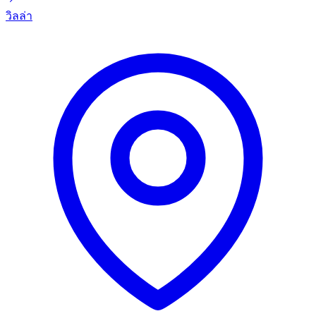
วิลล่า