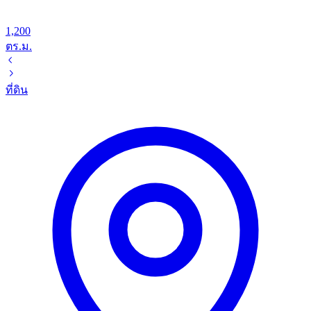
1,200
ตร.ม.
ที่ดิน