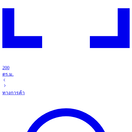
200
ตร.ม.
ทางการค้า