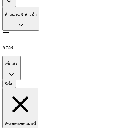
ห้องนอน & ห้องน้ำ
กรอง
เพิ่มเติม
รีเซ็ต
ล้างขอบเขตแผนที่