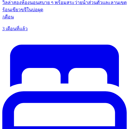
วิลล่าสองห้องนอนสบาย ๆ พร้อมสระว่ายน้ำส่วนตัวและลานเขต
ร้อนเขียวขจีในบ่อผุด
/
เดือน
3 เดือนที่แล้ว